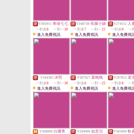
奉禧七七
長腿小姊
人
V305911
V168738
V274512
一對多
8
一對一
30
一對多
7
一對一
25
一對多
8
一
進入免費視訊
進入免費視訊
進入免費視
沐熙
葉晚晚
老
V184383
V307927
V297815
一對多
8
一對一
30
一對多
6
一對一
25
一對多
8
一
進入免費視訊
進入免費視訊
進入免費視
白珊菁
如意兒
軟
V309809
V294906
V305909