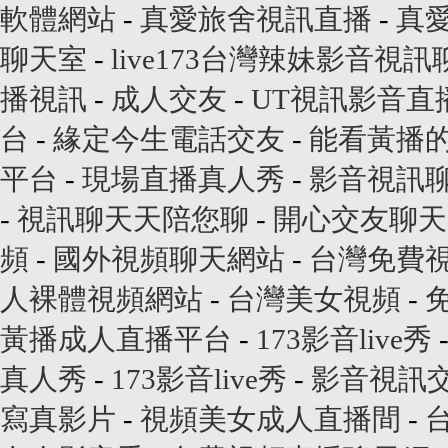
軟體網站
-
真愛旅舍視訊直播
-
真
聊天室
-
live173台灣辣妹影音視
播視訊
-
成人交友
-
UT視訊影音直
台
-
緣定今生電話交友
-
能看黃播
平台
-
現場直播真人秀
-
影音視訊
-
視訊聊天天陪您聊
-
開心交友聊天
頻
-
國外視頻聊天網站
-
台灣免費
人裸體視頻網站
-
台灣美女視頻
-
黃播成人直播平台
-
173影音live秀
真人秀
-
173影音live秀
-
影音視訊
寫真影片
-
視頻美女成人直播間
-