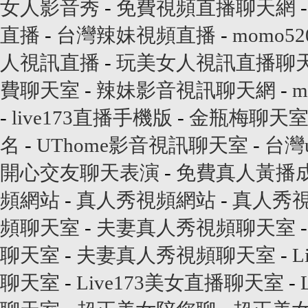
女人影音秀
-
免費視頻直播聊天網
直播
-
台灣辣妹視頻直播
-
momo
人視訊直播
-
玩美女人視訊直播聊
費聊天室
-
辣妹影音視訊聊天網
-
m
-
live173直播手機版
-
金瓶梅聊天
名
-
UThome影音視訊聊天室
-
台灣
開心交友聊天表演
-
免費真人黃播
頻網站
-
真人秀視頻網站
-
真人秀
頻聊天室
-
夫妻真人秀視頻聊天室
聊天室
-
夫妻真人秀視頻聊天室
-
L
聊天室
-
Live173美女直播聊天室
-