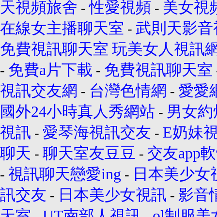
天視頻旅舍
性愛視頻
美女視
-
-
在線女主播聊天室
武則天影音
-
免費視訊聊天室
玩美女人視訊
免費a片下載
免費視訊聊天室
-
-
視訊交友網
台灣色情網
愛愛
-
-
國外24小時真人秀網站
男女約
-
視訊
愛琴海視訊交友
E奶妹
-
-
聊天
聊天室友豆豆
交友app
-
-
視訊聊天戀愛ing
日本美少女
-
-
訊交友
日本美少女視訊
影音
-
-
天室
UT南部人視訊
ol制服
-
-