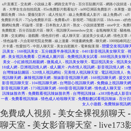
a片直播王
-
交友網
-
小說線上看
-
網路交友平台
-
百分百貼圖片區
-
網路小說頻道
-
表
-
大學女生自拍拍寫真
-
85st免費影片觀看短片
-
in99亞洲區免費影片
-
水果盤
-
圖區免費
-
18ch
-
愛薇兒影片
-
成人性短片
-
線上免費看成人影片
-
線上免費a片
-
a片
免費影片長片
-
77p2p免費影片區
-
免費看a片
-
影視吧
-
78貼影片區
-
18ch-mm
-
z的
爺網站免費
-
85論壇
-
淫妻
-
日本熟女人影片
-
熟女
-
小說頻道繁體
-
utoe中文
-
免費視
免費觀賞
-
百分百貼影片區
-
聊天
-
視訊聊天memeshow交友
-
金瓶梅聊天室
-
騷格格
衣舞
-
交友網站
-
遊戲圈
-
情色排行榜
-
成人聊天室
-
波波美少女成人網
-
情色文章
-
-
情色論壇
-
六合彩研究院走勢圖
-
線上漫畫
-
99漫畫網免費
-
聊天網
-
1069拓峰同
戀愛交友視訊聊
片卡通
-
性愛技巧
-
中部人聊天室
-
美女自慰圖片
-
電車痴漢 限
-
訊美女
168視訊美女
五分鐘護半身視訊美女
0401影音視訊美女聊天室
-
-
-
-
網
美女視訊免費看
亞洲成人圖片區
免費視訊美女試看
888視訊美女聊天
-
-
-
-
美女
小紅娘視訊相親網
微風成人
視訊美女聊天
電話視訊美女
視訊美
-
-
-
-
-
18成人網
亞洲視訊情人網
成人圖片
內衣情人視訊網
影音視訊情人網
免
-
-
-
-
-
台灣辣妹貼圖區
520情人視訊網站
完美情人視訊聊天室
電話視訊情人
免
-
-
-
-
視訊聊天網
麻辣視訊聊天網
辣妹影音視訊聊天網
168視訊聊天網
援交友
-
-
-
-
影音視訊聊天室
104視訊聊天網
台灣甜心視訊聊天網
免費線上視訊聊天網
-
-
-
影音視訊聊天網
173視訊聊天網
080影音視訊聊天網
情色成人聊天室
18
-
-
-
-
訊辣妹脫衣秀
免費觀看視訊辣妹脫衣秀
台灣視訊辣妹
a383情色成人影音
-
-
-
一夜
免費看視訊辣妹
情色成人哈啦聊天室
免費點數試看視訊辣妹
百分百
-
-
-
-
女人小遊戲
免費辣妹視訊網
-
免費成人視頻
-
美女全裸視頻聊天
聊天室
-
美女影音聊天室
-
live173