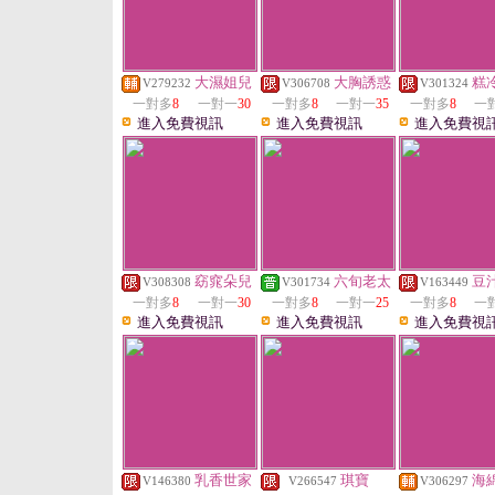
大濕姐兒
大胸誘惑
糕
V279232
V306708
V301324
一對多
8
一對一
30
一對多
8
一對一
35
一對多
8
一
進入免費視訊
進入免費視訊
進入免費視
窈窕朵兒
六旬老太
豆
V308308
V301734
V163449
一對多
8
一對一
30
一對多
8
一對一
25
一對多
8
一
進入免費視訊
進入免費視訊
進入免費視
乳香世家
琪寶
海
V146380
V266547
V306297