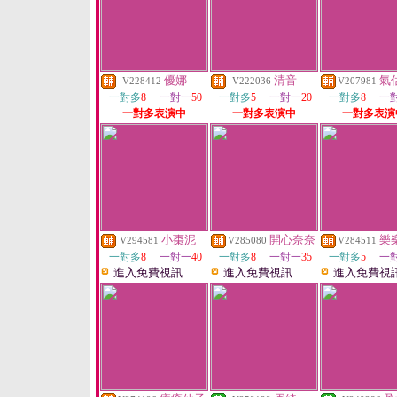
優娜
清音
氣
V228412
V222036
V207981
一對多
8
一對一
50
一對多
5
一對一
20
一對多
8
一
一對多表演中
一對多表演中
一對多表演
小棗泥
開心奈奈
樂
V294581
V285080
V284511
一對多
8
一對一
40
一對多
8
一對一
35
一對多
5
一
進入免費視訊
進入免費視訊
進入免費視