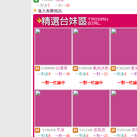
一對多
5
一對一
20
進入免費視訊
白珊菁
氣泡水飲
蜜
V309809
V309188
V305269
一對多
8
一對一
30
一對多
6
一對一
25
一對多
8
一
一對一忙線中
一對一忙線中
一對一忙線
芊蒨
若凱恩
席
V296458
V211506
V205546
一對多
8
一對一
40
一對多
6
一對一
25
一對多
8
一