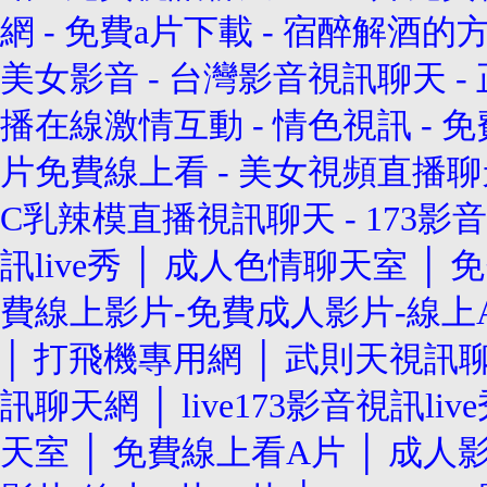
網
-
免費a片下載
-
宿醉解酒的
美女影音
-
台灣影音視訊聊天
-
播在線激情互動
-
情色視訊
-
免
片免費線上看
-
美女視頻直播聊
C乳辣模直播視訊聊天
-
173影音
訊live秀
│
成人色情聊天室
│
免
費線上影片-免費成人影片-線上A
│
打飛機專用網
│
武則天視訊
訊聊天網
│
live173影音視訊liv
天室
│
免費線上看A片
│
成人影