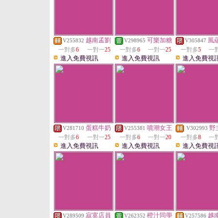
越南孟劉
可樂加糖
風
V255832
V298965
V305847
一對多
6
一對一
25
一對多
6
一對一
25
一對多
5
一
進入免費視訊
進入免費視訊
進入免費視
蛋糕牛奶
噴潮女王
野
V281710
V255381
V302993
一對多
6
一對一
25
一對多
6
一對一
20
一對多
8
一
進入免費視訊
進入免費視訊
進入免費視
寂寞店員
橙汁同學
越
V289509
V262352
V257586