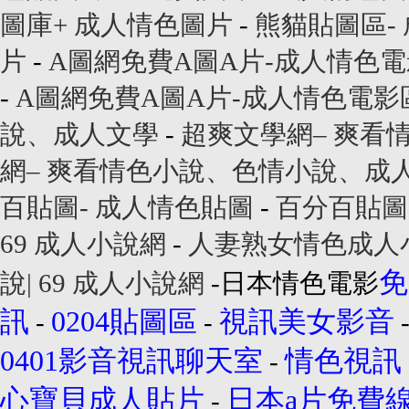
圖庫+ 成人情色圖片
-
熊貓貼圖區-
片
-
A圖網免費A圖A片-成人情色
-
A圖網免費A圖A片-成人情色電影
說、成人文學
-
超爽文學網– 爽看
網– 爽看情色小說、色情小說、成
百貼圖- 成人情色貼圖
-
百分百貼圖
69 成人小說網
-
人妻熟女情色成人小
免
說| 69 成人小說網
-日本情色電影
訊
0204貼圖區
視訊美女影音
-
-
0401影音視訊聊天室
情色視訊
-
心寶貝成人貼片
日本a片免費
-