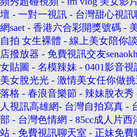
頻秀超碰視頻
-
im vlog 美女
壇
-
一對一視訊
-
台灣甜心視訊
網saet
-
香港六合彩開獎號碼
-
自拍 女生裸體
-
線上美女陪你
店撥放器
-
免費視訊交友senaok
女貼圖
-
名模辣妹
-
0401影音
美女脫光光
-
激情美女任你做挑
落格
-
春浪音樂節
-
辣妹脫衣秀
人視訊高雄網
-
台灣自拍寫真
-
部
-
台灣色情網
-
85cc成人片西
站
-
免費視訊聊天室
-
正妹免費