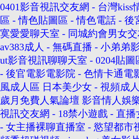
0401影音視訊交友網
-
台灣kis
區
-
情色貼圖區
-
情色電話
-
後
寞愛愛聊天室
-
同城約會男女交
av383成人
-
無碼直播
-
小弟弟
ut影音視訊聊聊天室
-
0204貼圖
-
後官電影電影院
-
色情卡通電
風成人區
日本美少女
-
視頻成
歲月免費人氣論壇
影音情人娛
視訊交友網
-
18禁小遊戲
-
直播
-
女主播裸聊直播室
-
慾望都市