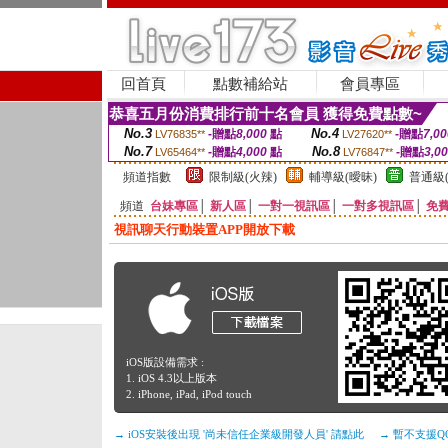
回首頁
點數補給站
會員專區
恭喜五月份消費排行前十名會員 獲得免費點數~
No.3
No.4
-贈點
8,000
點
-贈點
7,00
LV76835**
LV27620**
No.7
No.8
-贈點
4,000
點
-贈點
3,0
LV65464**
LV76847**
頻道指數
限制級(火辣)
輔導級(曖昧)
普通級(
頻道
台妹專區
│
新人區
│
一對一視訊區
│
一對多視訊區
│
免
視訊聊天行動裝置APP開放下載
iOS版設備需求 :
1. iOS 4.3以上版本
2. iPhone, iPad, iPod touch
→ iOS安裝後出現 '尚未信任企業級開發人員' 請點此
→ 暫不支援Q