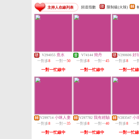
頻道指數
限制級(火辣)
主持人在線列表
熹水
簡丹
好
V294055
V74144
V290606
一對多
8
一對一
50
一對多
8
一對一
45
一對多
8
一
一對一忙線中
一對一忙線中
一對一忙線
小咪人妻
我有經驗
小
V299714
V297782
V283547
一對多
8
一對一
35
一對多
8
一對一
40
一對多
8
一
一對一忙線中
一對一忙線中
一對一忙線