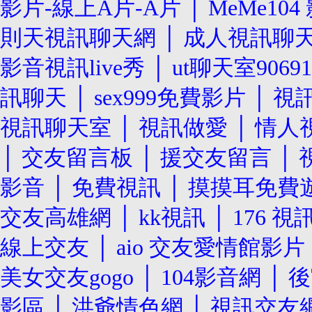
影片-線上A片-A片
│
MeMe10
則天視訊聊天網
│
成人視訊聊
影音視訊live秀
│
ut聊天室90691
訊聊天
│
sex999免費影片
│
視訊
視訊聊天室
│
視訊做愛
│
情人
│
交友留言板
│
援交友留言
│
影音
│
免費視訊
│
摸摸耳免費
交友高雄網
│
kk視訊
│
176 
線上交友
│
aio 交友愛情館影片
美女交友gogo
│
104影音網
│
後
影區
│
洪爺情色網
│
視訊交友