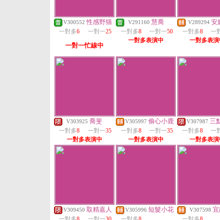
性感野猫
慧喬
安
V300552
V291160
V289294
一對多
6
一對一
25
一對多
8
一對一
50
一對多
8
一
一對多表演中
一對多表演
一對一忙線中
喬斐
偷心小鹿
三
V303925
V305997
V307987
一對多
8
一對一
35
一對多
8
一對一
35
一對多
8
一
一對多表演中
一對多表演中
一對多表演
取精嘉人
短髮小花
宜
V309450
V305996
V307598
一對多
8
一對一
30
一對多
8
一對多
8