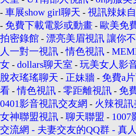
車展show girl聊天
視訊辣妹
-
-
免費下載電影或動畫
歐美免
-
-
拍密錄館
漂亮美眉視訊 讓你
-
人一對一視訊
情色視訊
MEM
-
-
女
dollars聊天室
玩美女人影
-
-
脫衣瑤瑤聊天
正妹牆
免費a
-
-
看
情色視訊
零距離視訊
免
-
-
-
0401影音視訊交友網
火辣視訊
-
女神聯盟視訊
聊天聯盟
100
-
-
交流網
-
夫妻交友的QQ群
-
真