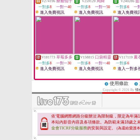
療癒仙子
周綺
盈
V274196
V259129
V240286
一對多
8
一對一
40
一對多
8
一對一
50
一對多
6
一
進入免費視訊
進入免費視訊
進入免費視
草莓多多
口袋精靈
薰
V181773
V158815
V117119
一對多
8
一對一
30
一對多
8
一對一
40
一對多
6
進入免費視訊
進入免費視訊
進入一對多
使用條款
Copyright © 2026 By
情
依'電腦網際網路分級辦法'為限制級，限定為年滿
1
本站內影音內容及各項條款。為防範未滿
18
歲之
金會TICRF分級服務
的安裝與設定。
(為還給愛護