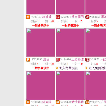
許婷婷
越南蘭明
果
V309167
V291054
V284053
一對多
5
一對一
20
一對多
5
一對一
20
一對多
5
一
一對多表演中
一對多表演中
一對多表演
清音
王老師珺
o
V222036
V194896
V219701
一對多
5
一對一
20
一對多
8
一對一
45
一對多
8
一
進入免費視訊
進入免費視
一對多表演中
紅太狼
激情貓咪
在
V304613
V291820
V300572