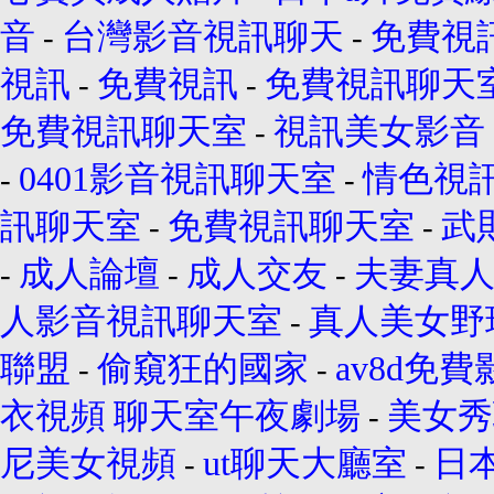
音
台灣影音視訊聊天
免費視
-
-
視訊
免費視訊
免費視訊聊天
-
-
免費視訊聊天室
視訊美女影音
-
0401影音視訊聊天室
情色視
-
-
訊聊天室
免費視訊聊天室
武
-
-
成人論壇
成人交友
夫妻真人
-
-
-
人影音視訊聊天室
真人美女野
-
聯盟
偷窺狂的國家
av8d免
-
-
衣視頻
聊天室午夜劇場
美女秀
-
尼美女視頻
ut聊天大廳室
日
-
-